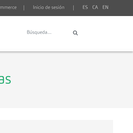
commerce
Inicio de sesión
ES
CA
EN
as