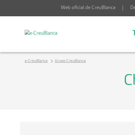
Saltar al contenido principal
Web oficial de CreuBlanca
De
e-CreuBlanca
Grupo CreuBlanca
C