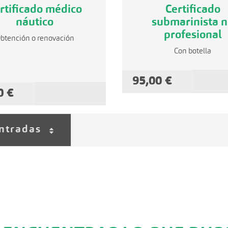
rtificado médico
Certificado
náutico
submarinista 
profesional
btención o renovación
Con botella
95,00 €
AÑADIR A
0 €
AÑADIR A LA CESTA
ntradas
Por página