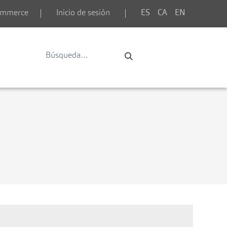
commerce
Inicio de sesión
ES
CA
EN