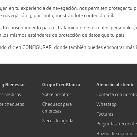
uyen en tu experiencia de navegación, nos permiten proteger tu 
e navegación y, por tanto, mostrándote contenido útil.
s tu consentimiento para el tratamiento de tus datos personales, i
 los mismos estándares de protección de datos que tu país.
iendo clic en CONFIGURAR, donde también puedes encontrar más 
 y Bienestar
Grupo CreuBlanca
Atención al cliente
os médicos
Sobre nosotros
Contacta con nosotr
de chequeos
Chequeos para
Whatsapp
empresas
Facturas
Necesito ayuda
Preguntas frecuente
Buzón de sugerenci