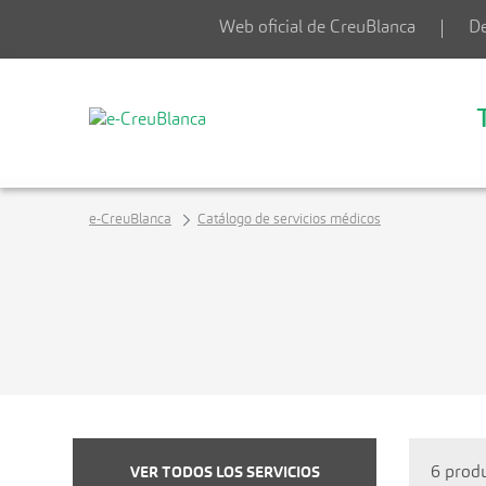
Saltar al contenido principal
Web oficial de CreuBlanca
De
e-CreuBlanca
Catálogo de servicios médicos
6 produ
VER TODOS LOS SERVICIOS