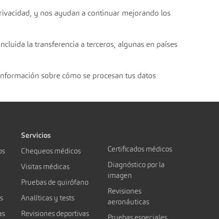
privacidad, y nos ayudan a continuar mejorando los
ncluida la transferencia a terceros, algunas en países
información sobre cómo se procesan tus datos
Servicios
Certificados médicos
os
Chequeos médicos
Diagnóstico por la
Visitas médicas
imagen
Pruebas de quirófano
Revisiones
s
Analíticas y tests
aeronáuticas
as
Revisiones deportivas
Pruebas especiales