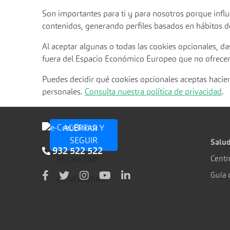
Son importantes para ti y para nosotros porque infl
contenidos, generando perfiles basados en hábitos d
Al aceptar algunas o todas las cookies opcionales, da
fuera del Espacio Económico Europeo que no ofrecen
Puedes decidir qué cookies opcionales aceptas hac
personales.
Consulta nuestra política de privacidad
.
ACEPTAR Y
SEGUIR
Salud
932 522 522
Centr
RECHAZAR
Guía 
CONFIGURAR