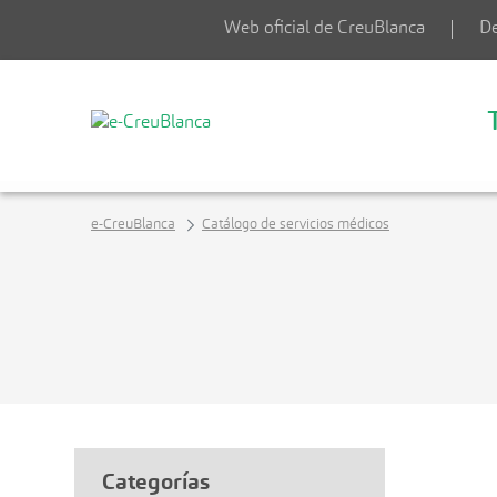
Saltar al contenido principal
Web oficial de CreuBlanca
De
e-CreuBlanca
Catálogo de servicios médicos
Categorías