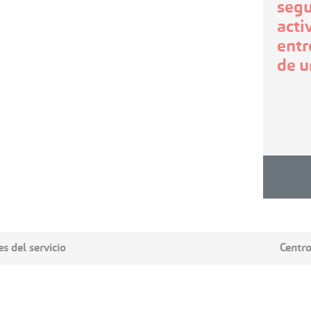
segu
acti
entr
de u
es del servicio
Centro