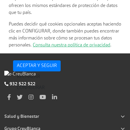
ofrecen los mismos estándares de protección de datos
que tu país.
Puedes decidir qué cookies opcionales aceptas haciendo
clic en CONFIGURAR, donde también puedes encontrar
más información sobre cómo se procesan tus datos
personales.
Consulta nuestra política de privacidad
.
ACEPTAR Y SEGUIR
RECHAZAR
932 522 522
CONFIGURAR
Salud y Bienestar
Grupo CreuBlanca